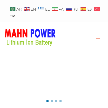
İçeriğe
AR
EN
EL
FA
RU
ES
atla
TR
MAI
ME