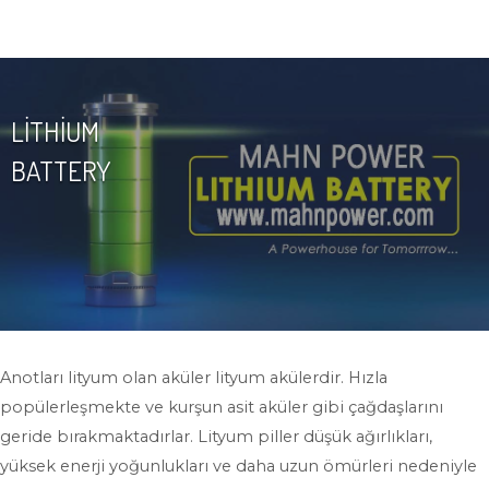
LİTHİUM
BATTERY
Anotları lityum olan aküler lityum akülerdir. Hızla
popülerleşmekte ve kurşun asit aküler gibi çağdaşlarını
geride bırakmaktadırlar. Lityum piller düşük ağırlıkları,
yüksek enerji yoğunlukları ve daha uzun ömürleri nedeniyle