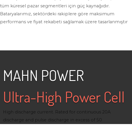
tüm küresel pazar segmentleri için güç kaynağıdır.
Bataryalarımız, sektördeki rakiplere göre maksimum
performans ve fiyat rekabeti sağlamak üzere tasarlanmıştır
MAHN POWER
Ultra-High Power Cell
High discharge current. Rated for continuous 20A
discharge and pulse discharge in excess of 50
Fast charge 2C+