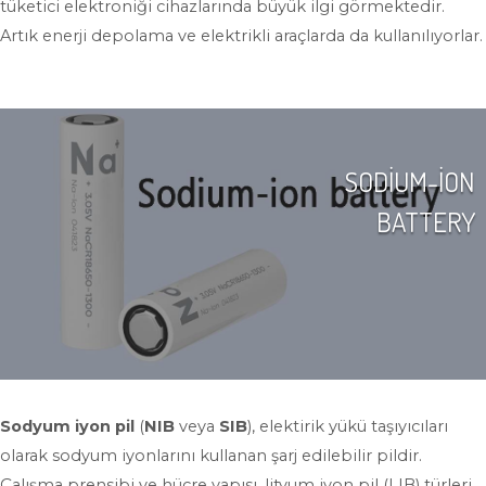
tüketici elektroniği cihazlarında büyük ilgi görmektedir.
Artık enerji depolama ve elektrikli araçlarda da kullanılıyorlar.
SODİUM-İON
BATTERY
Sodyum iyon pil
(
NIB
veya
SIB
), elektirik yükü taşıyıcıları
olarak sodyum iyonlarını kullanan şarj edilebilir pildir.
Çalışma prensibi ve hücre yapısı, lityum iyon pil (LIB) türleri